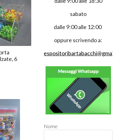
dalle 9:00 alle 18:30
sabato
dalle 9:00 alle 12:00
oppure scrivendo a:
orta
espositoribartabacchi@gmail.com
lzate, 6
Nome