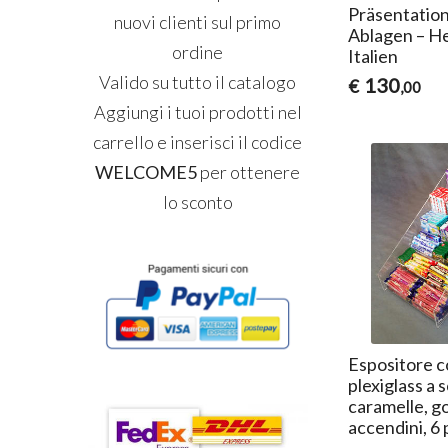
Präsentation
nuovi clienti sul primo
Ablagen – He
ordine
Italien
Valido su tutto il catalogo
130
€
,00
Aggiungi i tuoi prodotti nel
carrello e inserisci il codice
WELCOME5
per ottenere
lo sconto
Espositore c
plexiglass a 
caramelle, 
accendini, 6 