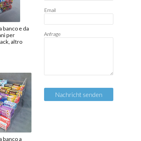
Email
a banco e da
Anfrage
ani per
ack, altro
Nachricht senden
a banco a