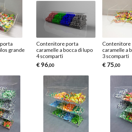
 porta
Contenitore porta
Contenitore 
ilos grande
caramelle a bocca di lupo
caramelle a b
4 scomparti
3 scomparti
96
75
€
€
,00
,00