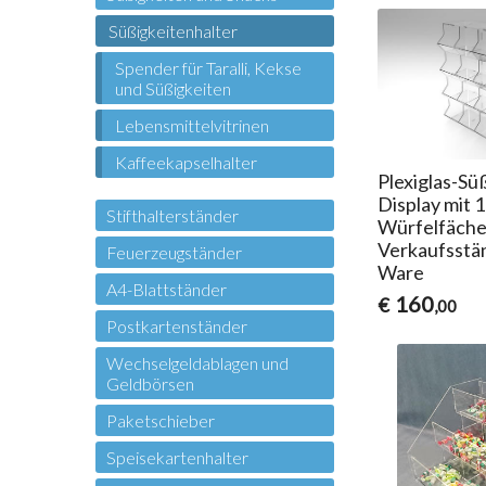
Süßigkeitenhalter
Spender für Taralli, Kekse
und Süßigkeiten
Lebensmittelvitrinen
Kaffeekapselhalter
Plexiglas-Sü
Display mit 
Stifthalterständer
Würfelfäche
Verkaufsstän
Feuerzeugständer
Ware
A4-Blattständer
160
€
,00
Postkartenständer
Wechselgeldablagen und
Geldbörsen
Paketschieber
Speisekartenhalter