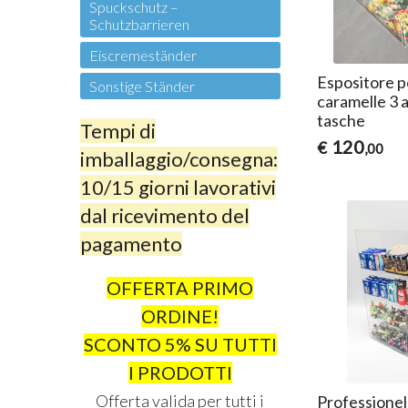
Spuckschutz –
Schutzbarrieren
Eiscremeständer
Espositore p
Sonstige Ständer
caramelle 3 a
tasche
Tempi di
120
€
,00
imballaggio/consegna:
10/15 giorni lavorativi
dal ricevimento del
pagamento
OFFERTA PRIMO
ORDINE!
SCONTO 5% SU TUTTI
I PRODOTTI
Offerta valida per tutti i
Professionell