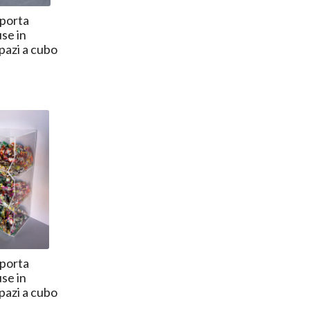
porta
se in
spazi a cubo
porta
se in
spazi a cubo