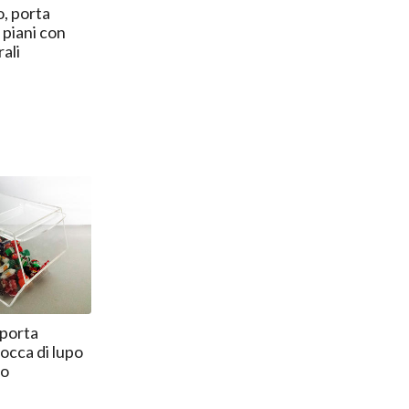
o, porta
 piani con
rali
porta
occa di lupo
io