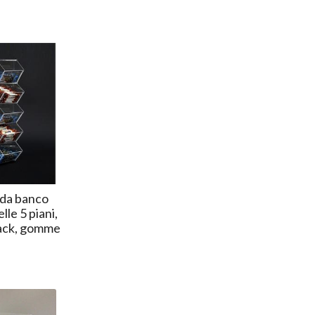
 da banco
le 5 piani,
nack, gomme