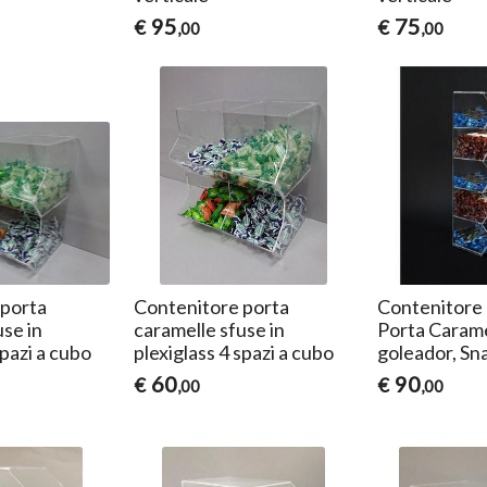
95
75
€
€
,00
,00
 porta
Contenitore porta
Contenitore
use in
caramelle sfuse in
Porta Caramel
spazi a cubo
plexiglass 4 spazi a cubo
goleador, S
60
90
€
€
,00
,00