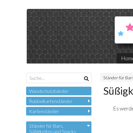
Hom
Ständer für Bar
Süßigk
Wandschutzbänder
Rubbelkartenständer
Es werde
Kartenständer
Ständer für Bars,
Süßigkeiten und Snacks