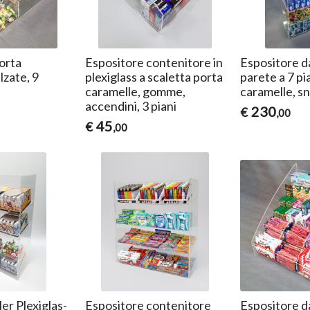
orta
Espositore contenitore in
Espositore d
lzate, 9
plexiglass a scaletta porta
parete a 7 pi
caramelle, gomme,
caramelle, sn
accendini, 3 piani
230
€
,00
45
€
,00
er Plexiglas-
Espositore contenitore
Espositore d