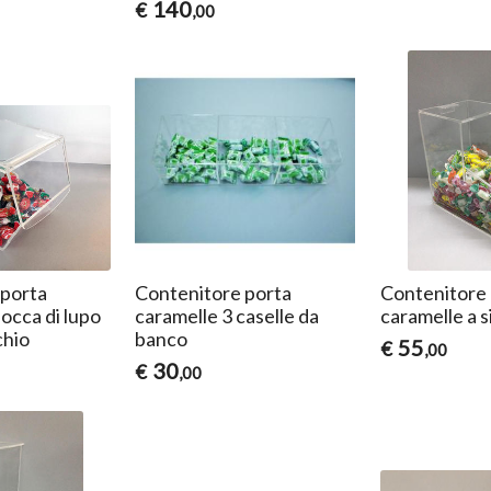
140
€
,00
 porta
Contenitore porta
Contenitore 
occa di lupo
caramelle 3 caselle da
caramelle a s
chio
banco
55
€
,00
30
€
,00