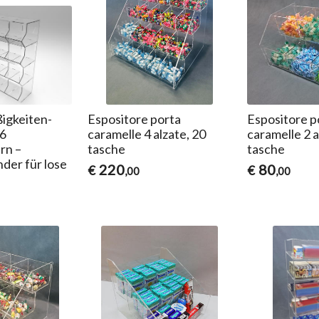
ßigkeiten-
Espositore porta
Espositore p
16
caramelle 4 alzate, 20
caramelle 2 a
rn –
tasche
tasche
der für lose
220
80
€
€
,00
,00