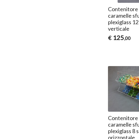
Contenitore
caramelle sf
plexiglass 12
verticale
125
€
,00
Contenitore
caramelle sf
plexiglass 8 
orizzontale