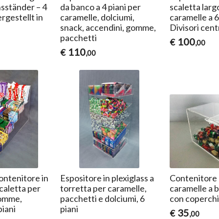
sständer – 4
da banco a 4 piani per
scaletta larg
rgestellt in
caramelle, dolciumi,
caramelle a 6
snack, accendini, gomme,
Divisori cent
pacchetti
100
€
,00
110
€
,00
ontenitore in
Espositore in plexiglass a
Contenitore 
scaletta per
torretta per caramelle,
caramelle a b
gomme,
pacchetti e dolciumi, 6
con coperch
piani
piani
35
€
,00