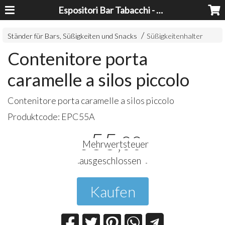
Espositori Bar Tabacchi - Lavorazioni Plexiglass Bari
Ständer für Bars, Süßigkeiten und Snacks
Süßigkeitenhalter
Contenitore porta
caramelle a silos piccolo
Contenitore porta caramelle a silos piccolo
Produktcode:
EPC55A
55
,00
€
Mehrwertsteuer
ausgeschlossen
Kaufen