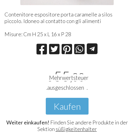
Contenitore espositore porta caramelle a silos
piccolo. Idoneo al contatto con gli alimenti
Misure: Cm H 25 x L 16 x P 28
55
,00
€
Mehrwertsteuer
ausgeschlossen
Kaufen
Weiter einkaufen!
Finden Sie andere Produkte in der
Sektion
süßigkeitenhalter