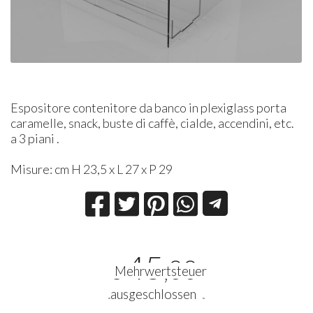
Espositore contenitore da banco in plexiglass porta
caramelle, snack, buste di caffè, cialde, accendini, etc.
a 3 piani .
Misure: cm H 23,5 x L 27 x P 29
45
,00
€
Mehrwertsteuer
ausgeschlossen