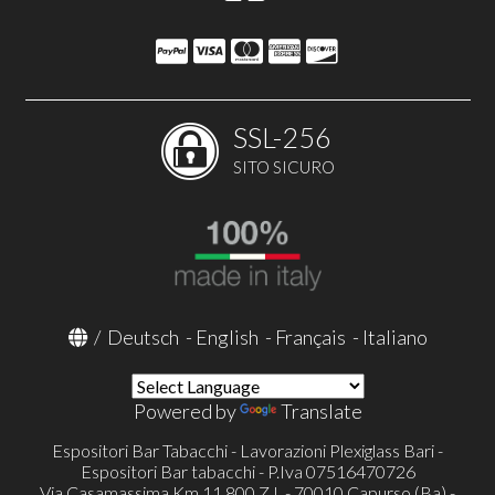
SSL-256
SITO SICURO
/
Deutsch
-
English
-
Français
-
Italiano
Powered by
Translate
Espositori Bar Tabacchi - Lavorazioni Plexiglass Bari -
Espositori Bar tabacchi - P.Iva 07516470726
Via Casamassima Km 11.800 Z.I. - 70010 Capurso (Ba) -