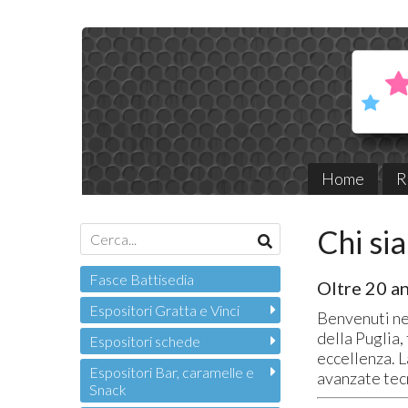
Home
R
Chi si
Fasce Battisedia
Oltre 20 an
Espositori Gratta e Vinci
Benvenuti ne
della Puglia,
Espositori schede
eccellenza. L
Espositori Bar, caramelle e
avanzate tecn
Snack