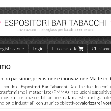
egistrazione
Login
Il tuo carrello
Chi siamo
amo
ni di passione, precisione e innovazione Made in It
l mondo di
Espositori-Bar-Tabacchi
. Da oltre due decenni,
 trasformiamo il metacrilato (PMMA) in soluzioni espositive
a nostra storia nasce dall'unione tra la maestria artigianale 
ologie industriali, con un unico obiettivo:
valorizzare i vos