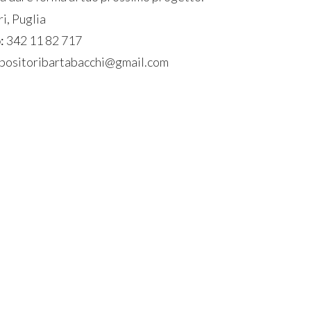
i, Puglia
:
342 11 82 717
positoribartabacchi@gmail.com