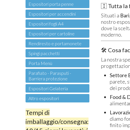
Espositori porta penne
🇮 Tutta la
Espositori per accendini
Situati a
Bari
nostro esposi
Espositori fogli A4
dove la scelt
Espositori per cartoline
moderno.
Rendiresto e portamonete
🛠️ Cosa fa
Spingi pacchetti
La nostra spe
Porta Menù
progettazione
Parafiato - Parasputi -
Settore 
Barriera protezione
parete, s
dei prodo
Espositori Gelateria
Food & D
Altro espositori
alimentar
Tempi di
Lavorazi
diamo for
imballaggio/consegna:
finito im