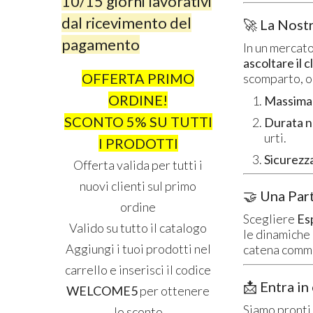
10/15 giorni lavorativi
dal ricevimento del
🚀 La Nostr
pagamento
In un mercato
ascoltare il c
OFFERTA PRIMO
scomparto, og
ORDINE!
Massima 
SCONTO 5% SU TUTTI
Durata n
urti.
I PRODOTTI
Sicurezz
Offerta valida per tutti i
nuovi clienti sul primo
🤝 Una Part
ordine
Scegliere
Es
Valido su tutto il catalogo
le dinamiche 
Aggiungi i tuoi prodotti nel
catena comme
carrello e inserisci il codice
📩 Entra in
WELCOME5
per ottenere
Siamo pronti
lo sconto