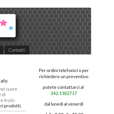
Contatti
Per ordini telefonici o per
richiedere un preventivo
aly.
potete contattarci al
 nel cuore
342.1182717
 di
e le più
dal lunedì al venerdì
tri prodotti.