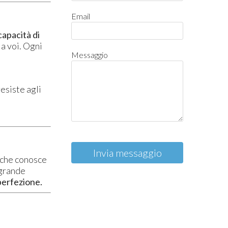
Email
 capacità di
a voi. Ogni
Messaggio
resiste agli
Invia messaggio
o che conosce
 grande
perfezione.