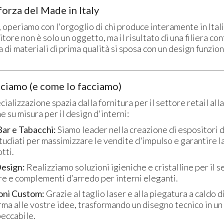
 forza del Made in Italy
, operiamo con l'orgoglio di chi produce interamente in Ital
tore non è solo un oggetto, ma il risultato di una filiera con
a di materiali di prima qualità si sposa con un design funzio
cciamo (e come lo facciamo)
cializzazione spazia dalla fornitura per il settore retail alla
 su misura per il design d'interni:
Bar e Tabacchi:
Siamo leader nella creazione di espositori 
tudiati per massimizzare le vendite d'impulso e garantire l
tti.
esign:
Realizziamo soluzioni igieniche e cristalline per il s
e e complementi d’arredo per interni eleganti.
oni Custom:
Grazie al taglio laser e alla piegatura a caldo d
ma alle vostre idee, trasformando un disegno tecnico in u
peccabile.