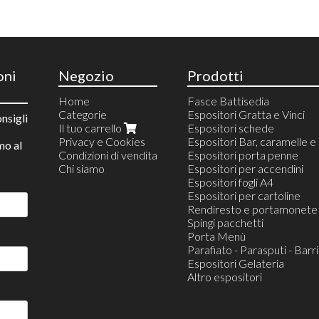
oni
Negozio
Prodotti
Home
Fasce Battisedia
Categorie
Espositori Gratta e Vinci
nsigli
Il tuo carrello
Espositori schede
Privacy e Cookies
Espositori Bar, caramelle e
mo al
Condizioni di vendita
Espositori porta penne
Chi siamo
Espositori per accendini
Espositori fogli A4
Espositori per cartoline
Rendiresto e portamonete
Spingi pacchetti
Porta Menù
Parafiato - Parasputi - Bar
Espositori Gelateria
Altro espositori