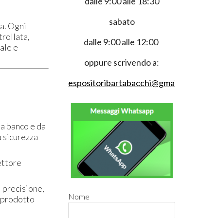
dalle 9:00 alle 18:30
sabato
ia. Ogni
trollata,
dalle 9:00 alle 12:00
nale e
oppure scrivendo a:
espositoribartabacchi@gmail.com
da banco e da
a sicurezza
ettore
i precisione,
Nome
n prodotto