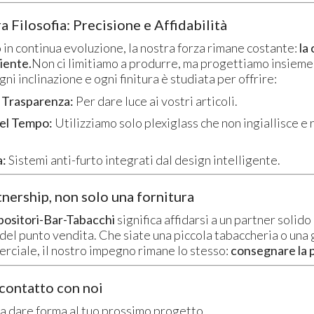
a Filosofia: Precisione e Affidabilità
 in continua evoluzione, la nostra forza rimane costante:
la
liente.
Non ci limitiamo a produrre, ma progettiamo insieme 
ni inclinazione e ogni finitura è studiata per offrire:
Trasparenza:
Per dare luce ai vostri articoli.
el Tempo:
Utilizziamo solo plexiglass che non ingiallisce e 
a:
Sistemi anti-furto integrati dal design intelligente.
nership, non solo una fornitura
positori-Bar-Tabacchi
significa affidarsi a un partner solid
del punto vendita. Che siate una piccola tabaccheria o una
rciale, il nostro impegno rimane lo stesso:
consegnare la 
 contatto con noi
 a dare forma al tuo prossimo progetto.