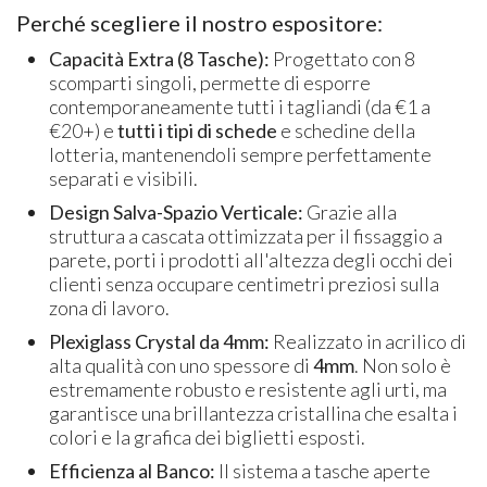
Perché scegliere il nostro espositore:
Capacità Extra (8 Tasche):
Progettato con 8
scomparti singoli, permette di esporre
contemporaneamente tutti i tagliandi (da €1 a
€20+) e
tutti i tipi di schede
e schedine della
lotteria, mantenendoli sempre perfettamente
separati e visibili.
Design Salva-Spazio Verticale:
Grazie alla
struttura a cascata ottimizzata per il fissaggio a
parete, porti i prodotti all'altezza degli occhi dei
clienti senza occupare centimetri preziosi sulla
zona di lavoro.
Plexiglass Crystal da 4mm:
Realizzato in acrilico di
alta qualità con uno spessore di
4mm
. Non solo è
estremamente robusto e resistente agli urti, ma
garantisce una brillantezza cristallina che esalta i
colori e la grafica dei biglietti esposti.
Efficienza al Banco:
Il sistema a tasche aperte