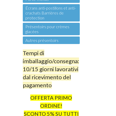
Écrans anti-postillons et anti-
crachats Barrières de
protection
Présentoirs pour crèmes
glacées
Autres présentoirs
Tempi di
imballaggio/consegna:
10/15 giorni lavorativi
dal ricevimento del
pagamento
OFFERTA PRIMO
ORDINE!
SCONTO 5% SU TUTTI