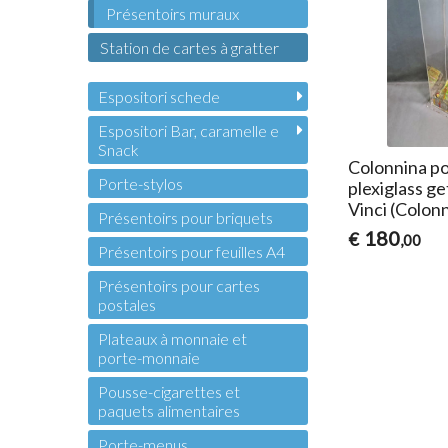
Présentoirs muraux
Station de cartes à gratter
Espositori schede
Espositori Bar, caramelle e
Snack
Colonnina po
Porte-stylos
plexiglass ge
Vinci (Colon
Présentoirs pour briquets
180
€
,00
Présentoirs pour feuilles A4
Présentoirs pour cartes
postales
Plateaux à monnaie et
porte-monnaie
Pousse-cigarettes et
paquets alimentaires
Porte-menus