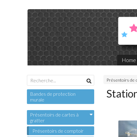
Home
Présentoirs de 
Statio
Bandes de protection
murale
Présentoirs de cartes à
gratter
Présentoirs de comptoir