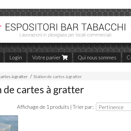
Login
Votre panier
Qui nous sommes
C
cartes à gratter
Station de cartes à gratter
n de cartes à gratter
Affichage de 1 produits | Trier par:
Pertinence