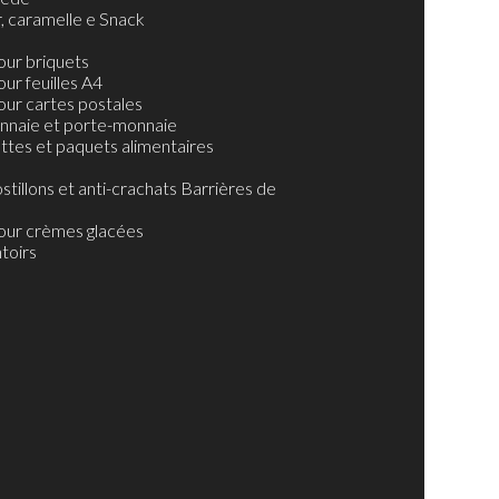
muraux
r, caramelle e Snack
tes à gratter
our briquets
ur feuilles A4
our cartes postales
nnaie et porte-monnaie
ttes et paquets alimentaires
stillons et anti-crachats Barrières de
our crèmes glacées
toirs