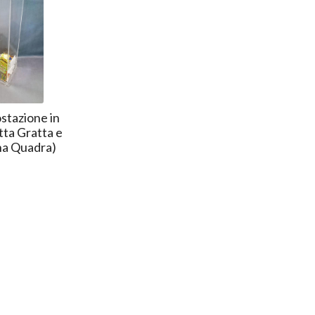
stazione in
tta Gratta e
na Quadra)