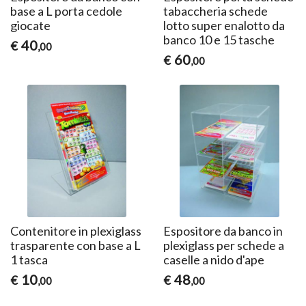
base a L porta cedole
tabaccheria schede
giocate
lotto super enalotto da
banco 10 e 15 tasche
40
€
,00
60
€
,00
Contenitore in plexiglass
Espositore da banco in
trasparente con base a L
plexiglass per schede a
1 tasca
caselle a nido d'ape
10
48
€
€
,00
,00