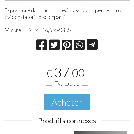
Espositore da banco in plexiglass porta penne, biro,
evidenziatori , 6 scomparti.
Misure: H 21 x L 16,5 x P 28,5
37
,00
€
Tva exclue
Acheter
Produits connexes