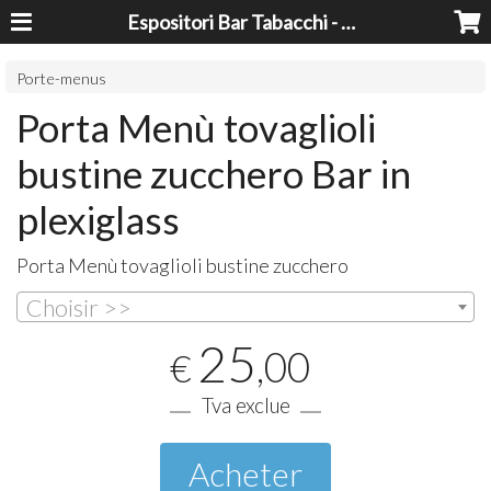
Espositori Bar Tabacchi - Lavorazioni Plexiglass Bari
Porte-menus
Porta Menù tovaglioli
bustine zucchero Bar in
plexiglass
Porta Menù tovaglioli bustine zucchero
Choisir >>
25
,00
€
Tva exclue
Acheter