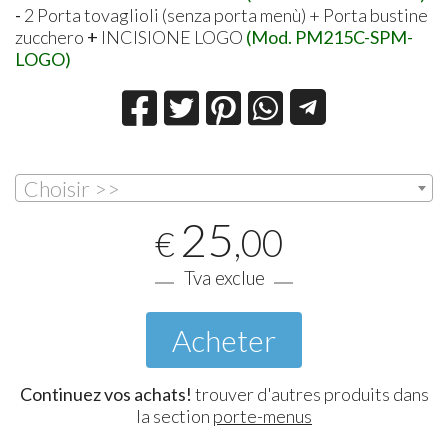
-
2 Porta tovaglioli (senza porta menù) + Porta bustine
zucchero
+
INCISIONE LOGO
(Mod. PM215C-SPM-
LOGO)
Choisir >>
25
,00
€
Tva exclue
Acheter
Continuez vos achats!
trouver d'autres produits dans
la section
porte-menus