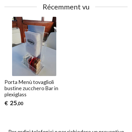
Récemment vu
Porta Menù tovaglioli
bustine zucchero Bar in
plexiglass
25
€
,00
Per ordini telefonici o per richiedere un preventivo