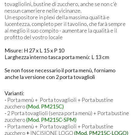
tovagliolini, bustine di zucchero, anche se non c'è
nessun cameriere nelle vicinanze.
Un espositore in plexi della massima qualità e
lucentezza, completo per il tavolino, che farà sempre
al meglio il suo compito - aumentare la qualità e il
profitto del vostro locale
Misure: H 27 x L 15 x P 10
Larghezza interno tasca porta menù: L 13 cm
Se non fosse necessario il porta menù, forniamo
anche la versione con 2 porta tovaglioli
Varianti:
-
Porta menù + Porta tovaglioli + Porta bustine
zucchero
(Mod. PM215C)
-
2 Porta tovaglioli (senza porta menù) + Porta bustine
zucchero
(Mod. PM215C-SPM)
-
Porta menù + Porta tovaglioli + Porta bustine
zucchero
+
INCISIONE LOGO
(Mod. PM215C-LOGO)