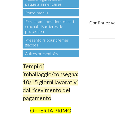
paquets alimentaires
Porte-menus
Écrans anti-postillons et anti-
Continuez vo
crachats Barrières de
protection
Présentoirs pour crèmes
glacées
Autres présentoirs
Tempi di
imballaggio/consegna:
10/15 giorni lavorativi
dal ricevimento del
pagamento
OFFERTA PRIMO