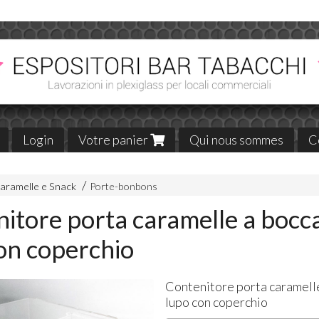
Login
Votre panier
Qui nous sommes
C
 caramelle e Snack
Porte-bonbons
itore porta caramelle a bocca
on coperchio
Contenitore porta caramelle
lupo con coperchio