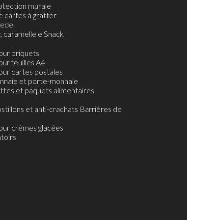
otection murale
e cartes à gratter
hede
r, caramelle e Snack
ns
de Taralli, biscuits et bonbons
our briquets
ntaires
ur feuilles A4
es de café
our cartes postales
nnaie et porte-monnaie
ttes et paquets alimentaires
stillons et anti-crachats Barrières de
our crèmes glacées
toirs