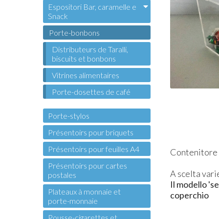
Espositori Bar, caramelle e
Snack
Porte-bonbons
Distributeurs de Taralli,
biscuits et bonbons
Vitrines alimentaires
Porte-dosettes de café
Porte-stylos
Présentoirs pour briquets
Présentoirs pour feuilles A4
Contenitore 
Présentoirs pour cartes
A scelta vari
postales
Il modello 's
Plateaux à monnaie et
coperchio
porte-monnaie
Pousse-cigarettes et