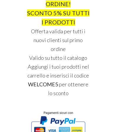
ORDINE!
SCONTO 5% SU TUTTI
I PRODOTTI
Offerta valida per tutti i
nuovi clienti sul primo
ordine
Valido su tutto il catalogo
Aggiungi i tuoi prodotti nel
carrello e inserisci il codice
WELCOME5
per ottenere
lo sconto