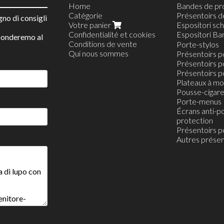
Home
Bandes de pr
Catégorie
Présentoirs d
gno di consigli
Votre panier
Espositori sc
Confidentialité et cookies
Espositori Ba
sponderemo al
Conditions de vente
Porte-bonbo
Porte-stylos
Qui nous sommes
Distributeurs 
Présentoirs p
Vitrines alime
Présentoirs po
Porte-dosett
Présentoirs p
Plateaux à mo
Pousse-cigare
Porte-menus
Écrans anti-po
protection
Présentoirs p
Autres présen