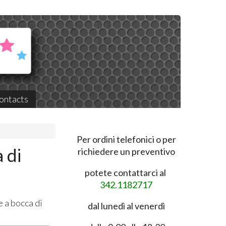
ontacts
Per ordini telefonici o per
 di
richiedere un preventivo
potete contattarci al
342.1182717
 a bocca di
dal lunedì al venerdì