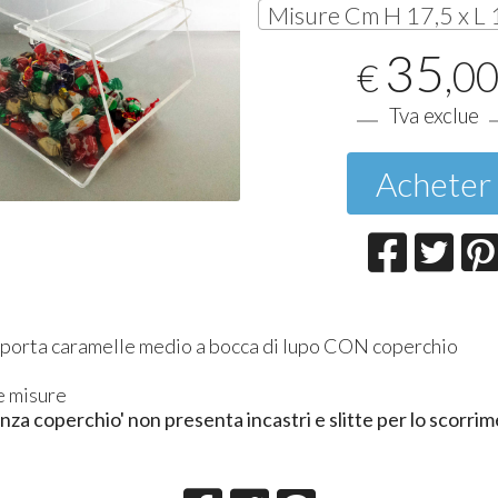
35
,0
€
Tva exclue
Acheter
porta caramelle medio a bocca di lupo CON coperchio
e misure
enza coperchio' non presenta incastri e slitte per lo scorri