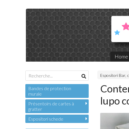
Home
Espositori Bar,
Conten
Bandes de protection
murale
lupo c
Présentoirs de cartes à
gratter
Espositori schede