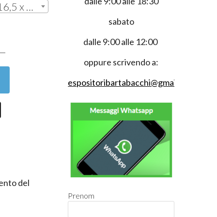
dalle 9:00 alle 18:30
Misure Cm H 17,5 x L 16,5 x P 20 (#EPC70ACOP) | € 35,00
sabato
0
dalle 9:00 alle 12:00
oppure scrivendo a:
espositoribartabacchi@gmail.com
mento del
Prenom