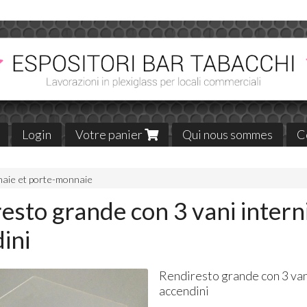
Login
Votre panier
Qui nous sommes
C
naie et porte-monnaie
esto grande con 3 vani intern
ini
Rendiresto grande con 3 van
accendini