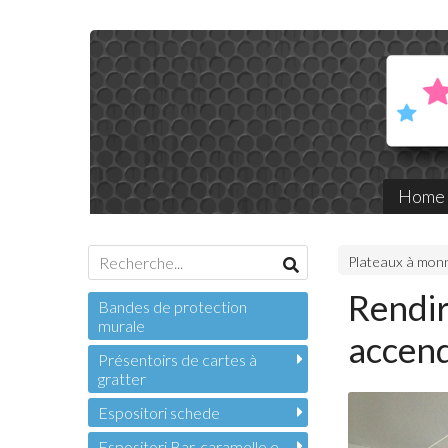
Home
Plateaux à mon
Rendir
Bandes de protection
murale
accend
Présentoirs de cartes à
gratter
Espositori schede
Espositori Bar, caramelle e