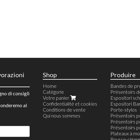
vorazioni
Shop
Produire
Home
Bandes de pr
Catégorie
Présentoirs d
gno di consigli
Votre panier
Espositori sc
Confidentialité et cookies
Espositori Ba
sponderemo al
Conditions de vente
Porte-stylos
Qui nous sommes
Présentoirs p
Présentoirs po
Présentoirs p
Plateaux à mo
Pousse-cigare