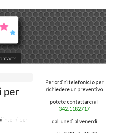
ontacts
Per ordini telefonici o per
i per
richiedere un preventivo
potete contattarci al
342.1182717
i interni per
dal lunedì al venerdì