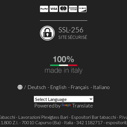
SSL-256
SITE SÉCURISÉ
/
Deutsch
-
English
-
Français
-
Italiano
Powered by
Translate
Tabacchi - Lavorazioni Plexiglass Bari - Espositori Bar tabacchi - P
800 Z.I. - 70010 Capurso (Ba) - Italia - 342 1182717 -
espositori