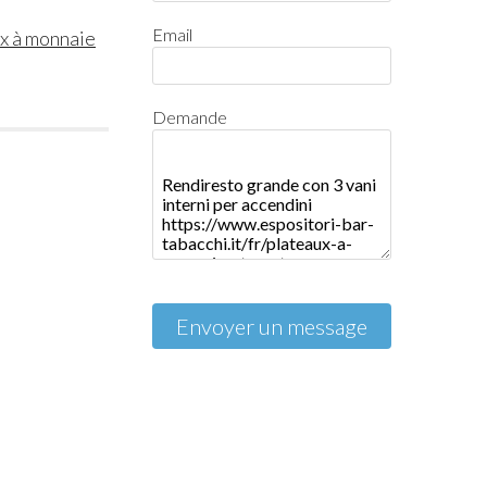
Email
x à monnaie
Demande
Envoyer un message