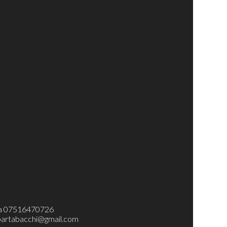
.Iva 07516470726
bartabacchi@gmail.com