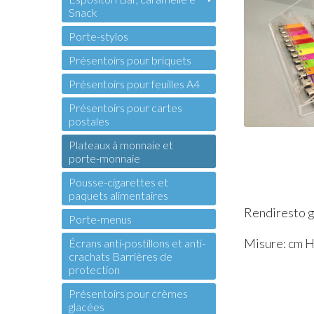
Snack
Porte-stylos
Présentoirs pour briquets
Présentoirs pour feuilles A4
Présentoirs pour cartes
postales
Plateaux à monnaie et
porte-monnaie
Pousse-cigarettes et
paquets alimentaires
Rendiresto g
Porte-menus
Misure: cm H 
Écrans anti-postillons et anti-
crachats Barrières de
protection
Présentoirs pour crèmes
glacées