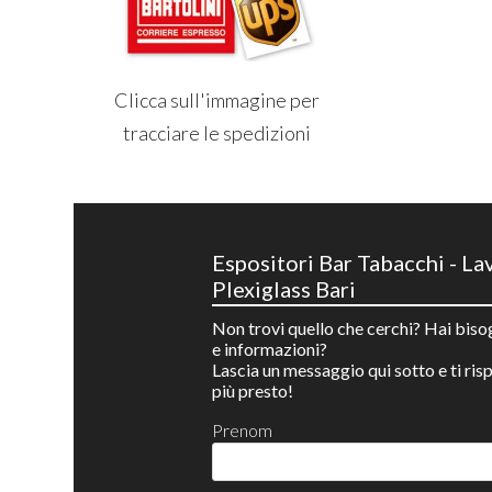
Clicca sull'immagine per
tracciare le spedizioni
Espositori Bar Tabacchi - La
Plexiglass Bari
Non trovi quello che cerchi? Hai biso
e informazioni?
Lascia un messaggio qui sotto e ti ri
più presto!
Prenom