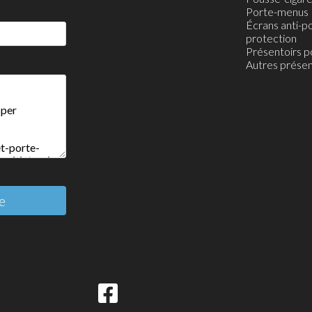
Porte-menus
Écrans anti-po
protection
Présentoirs p
Autres présen
e