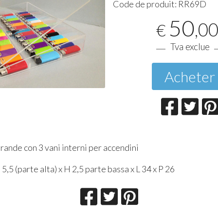
Code de produit:
RR69D
50
,0
€
Tva exclue
Acheter
rande con 3 vani interni per accendini
5,5 (parte alta) x H 2,5 parte bassa x L 34 x P 26