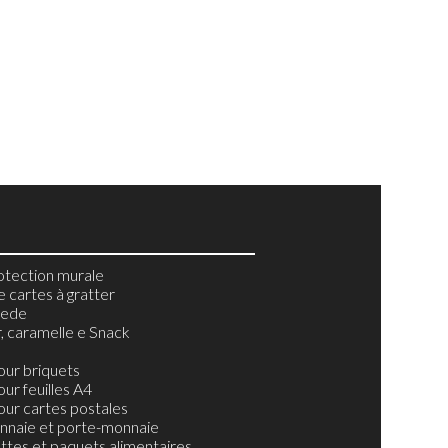
otection murale
e cartes à gratter
hede
r, caramelle e Snack
our briquets
ur feuilles A4
our cartes postales
nnaie et porte-monnaie
ttes et paquets alimentaires