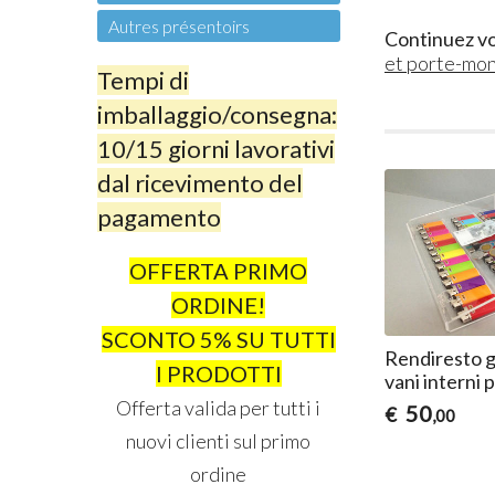
Autres présentoirs
Continuez vo
et porte-mo
Tempi di
imballaggio/consegna:
10/15 giorni lavorativi
dal ricevimento del
pagamento
OFFERTA PRIMO
ORDINE!
SCONTO 5% SU TUTTI
Rendiresto 
I PRODOTTI
vani interni 
Offerta valida per tutti i
50
€
,00
nuovi clienti sul primo
ordine