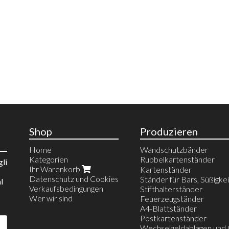
Shop
Produzieren
Home
Wandschutzbänder
Kategorien
Rubbelkartenständer
gli
Ihr Warenkorb
Espositori da banco
Kartenständer
Datenschutz und Cookies
Espositori da parete
Ständer für Bars, Süßigke
l
Verkaufsbedingungen
Postazione Gratta e Vinci
Stifthalterständer
Wer wir sind
Feuerzeugständer
A4-Blattständer
Postkartenständer
Wechselgeldablagen und