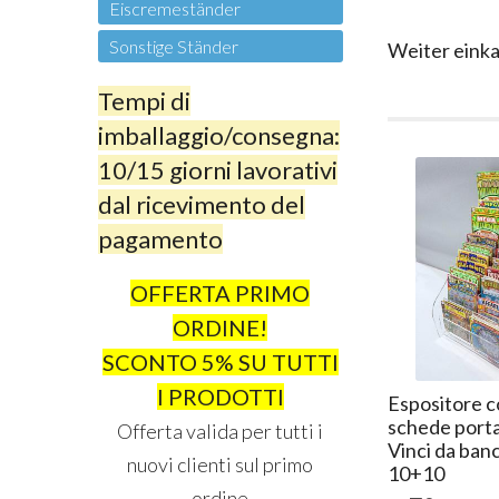
Eiscremeständer
Sonstige Ständer
Weiter eink
Tempi di
imballaggio/consegna:
10/15 giorni lavorativi
dal ricevimento del
pagamento
OFFERTA PRIMO
ORDINE!
SCONTO 5% SU TUTTI
I PRODOTTI
Espositore c
schede porta
Offerta valida per tutti i
Vinci da ban
nuovi clienti sul primo
10+10
ordine