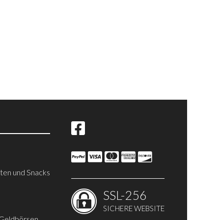
iten und Snacks
SSL-256
SICHERE WEBSITE
 Geldbörsen