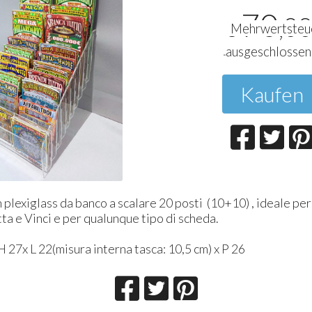
70
,0
€
Mehrwertsteu
ausgeschlossen
Kaufen
 plexiglass da banco a scalare 20 posti (10+10) , ideale pe
tta e Vinci e per qualunque tipo di scheda.
 27x L 22(misura interna tasca: 10,5 cm) x P 26