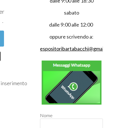
dalle 9:00 alle 18:30
0
er
sabato
dalle 9:00 alle 12:00
oppure scrivendo a:
espositoribartabacchi@gmail.com
r inserimento
Nome