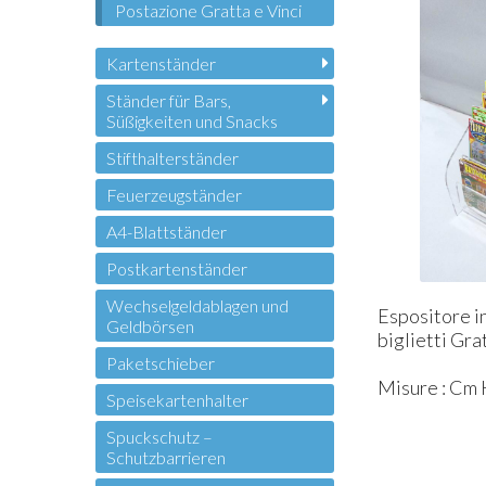
Postazione Gratta e Vinci
Kartenständer
Ständer für Bars,
Süßigkeiten und Snacks
Stifthalterständer
Feuerzeugständer
A4-Blattständer
Postkartenständer
Wechselgeldablagen und
Espositore in
Geldbörsen
biglietti Gra
Paketschieber
Misure : Cm H
Speisekartenhalter
Spuckschutz –
Schutzbarrieren