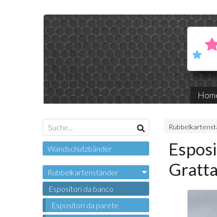
Hom
Rubbelkartenst
Esposi
Wandschutzbänder
Gratta
Rubbelkartenständer
Espositori da banco
Espositori da parete