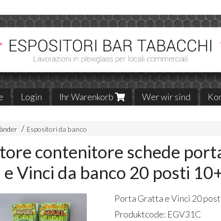
e
Login
Ihr Warenkorb
Wer wir sind
Kon
änder
Espositori da banco
tore contenitore schede port
 e Vinci da banco 20 posti 10
Porta Gratta e Vinci 20 pos
Produktcode:
EGV31C