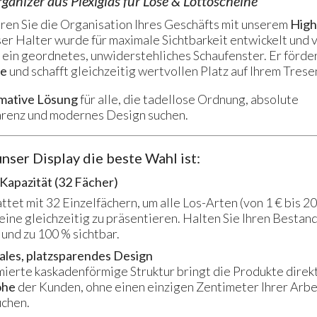
anizer aus Plexiglas für Lose & Lottoscheine
ren Sie die Organisation Ihres Geschäfts mit unserem
High
ser Halter wurde für maximale Sichtbarkeit entwickelt und
 ein geordnetes, unwiderstehliches Schaufenster. Er förde
fe
und schafft gleichzeitig wertvollen Platz auf Ihrem Trese
imative Lösung
für alle, die tadellose Ordnung, absolute
renz und modernes Design suchen.
nser Display die beste Wahl ist:
 Kapazität (32 Fächer)
tet mit 32 Einzelfächern, um alle Los-Arten (von 1 € bis 20
ine gleichzeitig zu präsentieren. Halten Sie Ihren Bestan
und zu 100 % sichtbar.
kales, platzsparendes Design
mierte kaskadenförmige Struktur bringt die Produkte direkt
öhe
der Kunden, ohne einen einzigen Zentimeter Ihrer Arbe
chen.