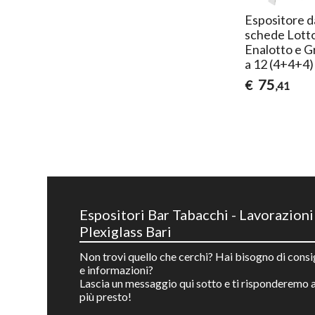
Espositore d
schede Lotto
Enalotto e Gr
a 12 (4+4+4)
75
€
,41
Espositori Bar Tabacchi - Lavorazioni
Plexiglass Bari
Non trovi quello che cerchi? Hai bisogno di consi
e informazioni?
Lascia un messaggio qui sotto e ti risponderemo a
più presto!