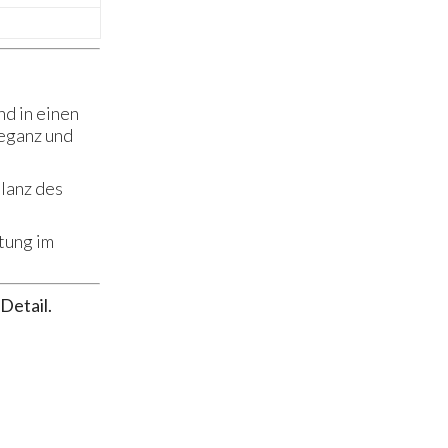
d in einen
leganz und
lanz des
tung im
Detail.