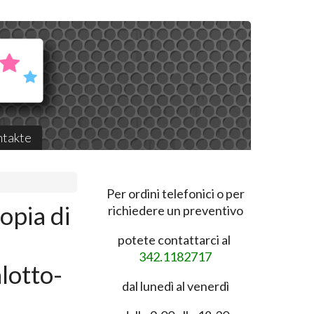
takte
Per ordini telefonici o per
opia di
richiedere un preventivo
potete contattarci al
342.1182717
lotto-
dal lunedì al venerdì