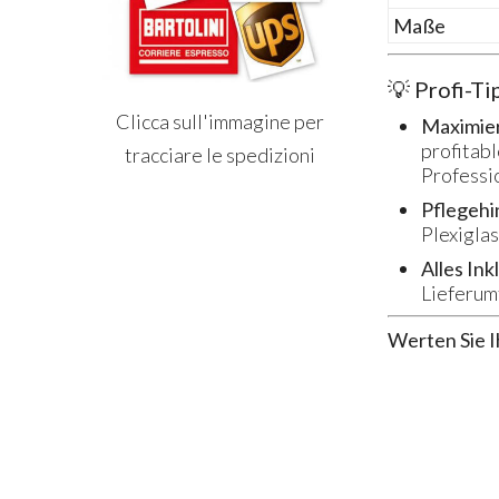
Maße
💡 Profi-Ti
Clicca sull'immagine per
Maximier
profitab
tracciare le spedizioni
Professio
Pflegehi
Plexiglas
Alles Ink
Lieferum
Werten Sie Ih