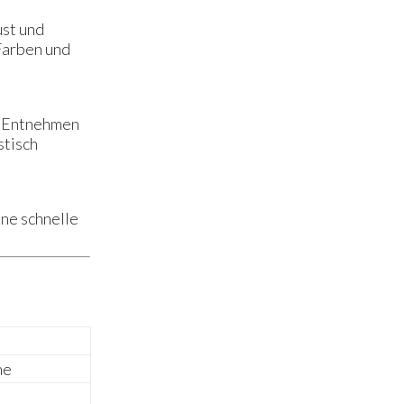
ust und
 Farben und
nd Entnehmen
stisch
ine schnelle
ne