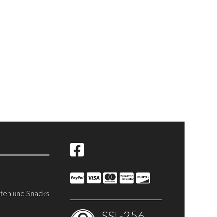
iten und Snacks
SSL-256