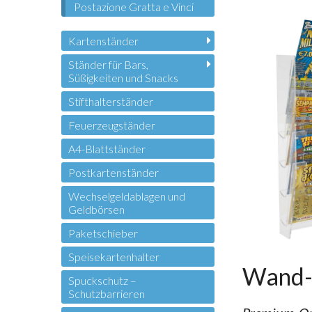
Postazione Gratta e Vinci
Kartenständer
Ständer für Bars,
Süßigkeiten und Snacks
Stifthalterständer
Feuerzeugständer
A4-Blattständer
Postkartenständer
Wechselgeldablagen und
Geldbörsen
Paketschieber
Speisekartenhalter
Wand-D
Spuckschutz –
Schutzbarrieren