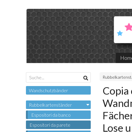
Hom
Rubbelkartenst
Copia 
Wandschutzbänder
Wandmo
Rubbelkartenständer
Fächer
Espositori da banco
Lose u
Espositori da parete