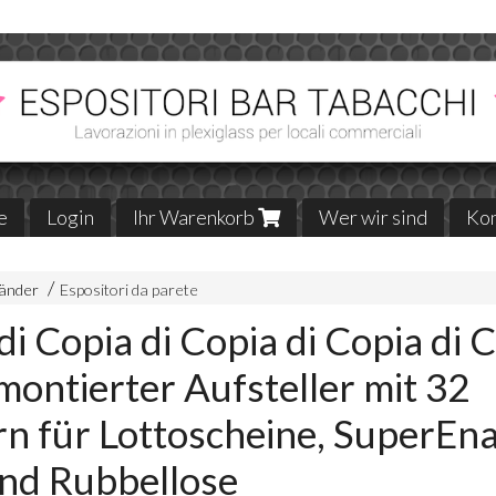
e
Login
Ihr Warenkorb
Wer wir sind
Kon
änder
Espositori da parete
di Copia di Copia di Copia di C
ntierter Aufsteller mit 32
n für Lottoscheine, SuperEna
nd Rubbellose