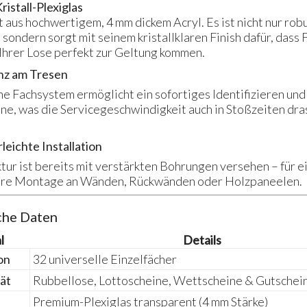
istall-Plexiglas
 aus hochwertigem, 4 mm dickem Acryl. Es ist nicht nur rob
 sondern sorgt mit seinem kristallklaren Finish dafür, dass
 Ihrer Lose perfekt zur Geltung kommen.
enz am Tresen
ne Fachsystem ermöglicht ein sofortiges Identifizieren u
ne, was die Servicegeschwindigkeit auch in Stoßzeiten dra
rleichte Installation
tur ist bereits mit verstärkten Bohrungen versehen – für e
ere Montage an Wänden, Rückwänden oder Holzpaneelen.
che Daten
l
Details
on
32 universelle Einzelfächer
tät
Rubbellose, Lottoscheine, Wettscheine & Gutschei
Premium-Plexiglas transparent (4 mm Stärke)