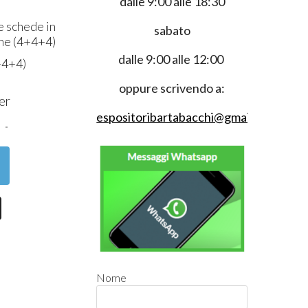
dalle 9:00 alle 18:30
e schede in
sabato
che (4+4+4)
dalle 9:00 alle 12:00
+4+4)
oppure scrivendo a:
1
er
espositoribartabacchi@gmail.com
Nome