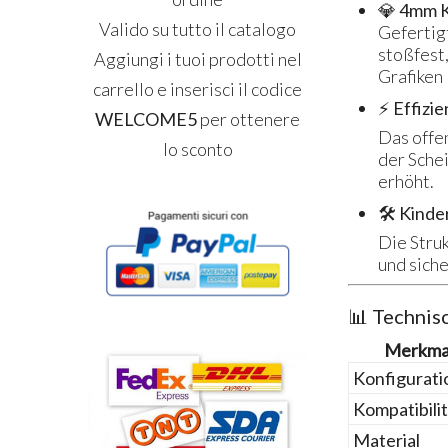
💎 4mm Kr
Valido su tutto il catalogo
Gefertigt
stoßfest,
Aggiungi i tuoi prodotti nel
Grafiken
carrello e inserisci il codice
⚡ Effizi
WELCOME5
per ottenere
Das offe
lo sconto
der Schei
erhöht.
🛠️ Kinde
Die Struk
und sich
📊 Technis
Merkma
Konfigurati
Kompatibili
Material