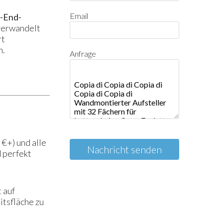
Email
-End-
 verwandelt
rt
n.
Anfrage
 €+) und alle
Nachricht senden
d perfekt
 auf
itsfläche zu