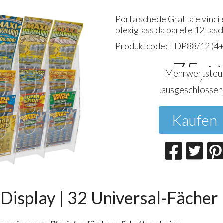
Porta schede Gratta e vinci 
plexiglass da parete 12 tas
Produktcode:
EDP88/12 (4
75
,4
€
Mehrwertsteu
ausgeschlossen
Kaufen
isplay | 32 Universal-Fächer