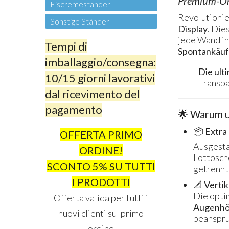
Premium-Org
Eiscremeständer
Revolutionie
Sonstige Ständer
Display
. Die
jede Wand in
Tempi di
Spontankäu
imballaggio/consegna:
Die ult
10/15 giorni lavorativi
Transpa
dal ricevimento del
pagamento
🌟 Warum u
📦 Extra
OFFERTA PRIMO
Ausgestat
ORDINE!
Lottosche
SCONTO 5% SU TUTTI
getrennt 
I PRODOTTI
📐 Verti
Die opti
Offerta valida per tutti i
Augenh
nuovi clienti sul primo
beanspru
ordine