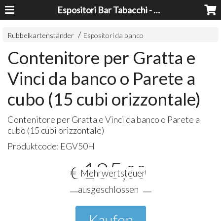
Espositori Bar Tabacchi - Lavorazioni Plexiglass Bari
Rubbelkartenständer
Espositori da banco
Contenitore per Gratta e
Vinci da banco o Parete a
cubo (15 cubi orizzontale)
Contenitore per Gratta e Vinci da banco o Parete a
cubo (15 cubi orizzontale)
Produktcode:
EGV50H
185
,00
€
Mehrwertsteuer
ausgeschlossen
Kaufen