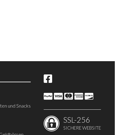
iten und Snacks
SSL-256
SICHERE WEBSITE
 Geldbörsen