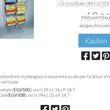
69
,0
€
Mehrwertsteu
ausgeschlossen
Kaufen
ntenitore in plexiglass trasparente a cubi per Gratta e Vin
 verticale
ontale (
EGV50G
): cm H 29 x L 36 x P 14,7
cale(
EGV50B
): cm H 39 x L 25 x P 14,7