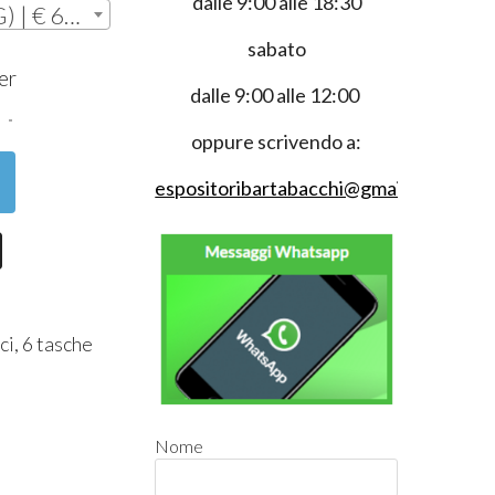
dalle 9:00 alle 18:30
Orizzontale (#EGV50G) | € 69,00
sabato
0
er
dalle 9:00 alle 12:00
oppure scrivendo a:
espositoribartabacchi@gmail.com
ci, 6 tasche
Nome