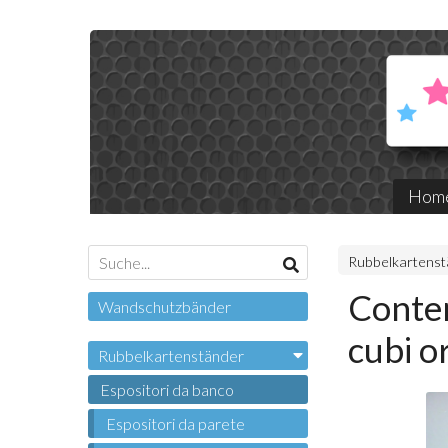
Hom
Rubbelkartenst
Conten
Wandschutzbänder
cubi o
Rubbelkartenständer
Espositori da banco
Espositori da parete