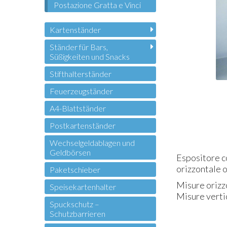
Postazione Gratta e Vinci
Kartenständer
Ständer für Bars,
Süßigkeiten und Snacks
Stifthalterständer
Feuerzeugständer
A4-Blattständer
Postkartenständer
Wechselgeldablagen und
Geldbörsen
Espositore co
orizzontale o
Paketschieber
Misure orizz
Speisekartenhalter
Misure verti
Spuckschutz –
Schutzbarrieren