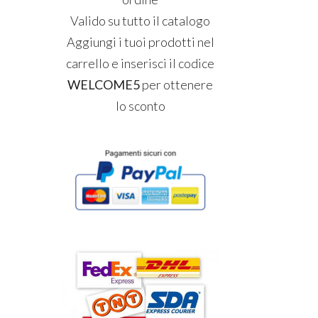
Valido su tutto il catalogo
Aggiungi i tuoi prodotti nel
carrello e inserisci il codice
WELCOME5
per ottenere
lo sconto