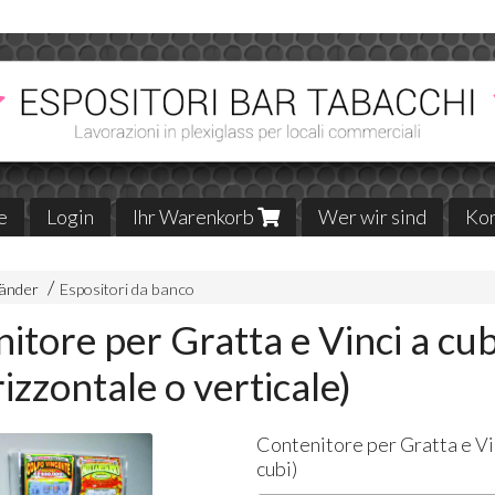
e
Login
Ihr Warenkorb
Wer wir sind
Kon
änder
Espositori da banco
itore per Gratta e Vinci a cu
rizzontale o verticale)
Contenitore per Gratta e Vin
cubi)