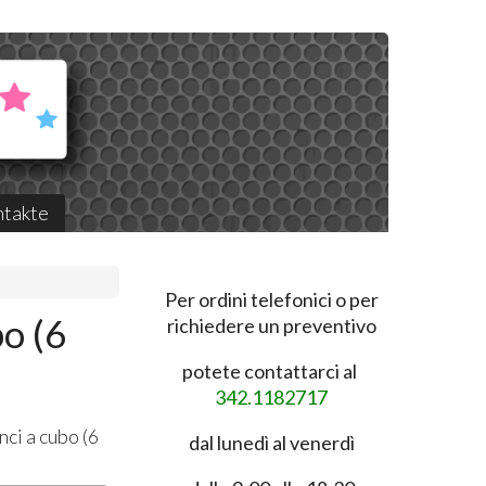
takte
Per ordini telefonici o per
bo (6
richiedere un preventivo
potete contattarci al
342.1182717
ci a cubo (6
dal lunedì al venerdì