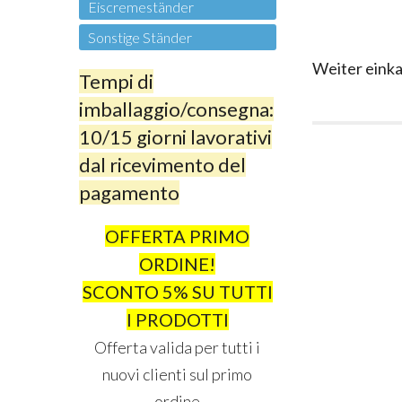
Eiscremeständer
Sonstige Ständer
Weiter eink
Tempi di
imballaggio/consegna:
10/15 giorni lavorativi
dal ricevimento del
pagamento
OFFERTA PRIMO
ORDINE!
SCONTO 5% SU TUTTI
I PRODOTTI
Offerta valida per tutti i
nuovi clienti sul primo
ordine