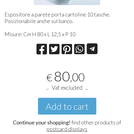
Espositore a parete porta cartoline 10 tasche.
Posizionabile anche sul banco.
Misure: Cm H 80 x L 12,5 x P 10
80
,00
€
Vat excluded
Add to cart
Continue your shopping!
find other products of
postcard displays