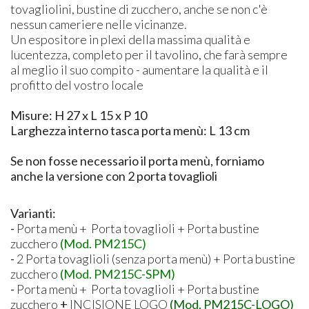
tovagliolini, bustine di zucchero, anche se non c'è
nessun cameriere nelle vicinanze.
Un espositore in plexi della massima qualità e
lucentezza, completo per il tavolino, che farà sempre
al meglio il suo compito - aumentare la qualità e il
profitto del vostro locale
Misure: H 27 x L 15 x P 10
Larghezza interno tasca porta menù: L 13 cm
Se non fosse necessario il porta menù, forniamo
anche la versione con 2 porta tovaglioli
Varianti:
-
Porta menù + Porta tovaglioli + Porta bustine
zucchero
(Mod. PM215C)
-
2 Porta tovaglioli (senza porta menù) + Porta bustine
zucchero
(Mod. PM215C-SPM)
-
Porta menù + Porta tovaglioli + Porta bustine
zucchero
+
INCISIONE LOGO
(Mod. PM215C-LOGO)