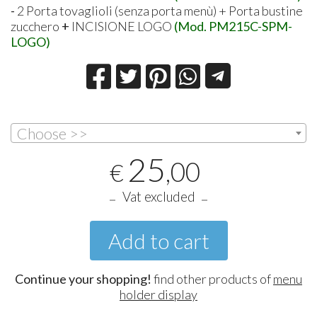
-
2 Porta tovaglioli (senza porta menù) + Porta bustine
zucchero
+
INCISIONE LOGO
(Mod. PM215C-SPM-
LOGO)
Choose >>
25
,00
€
Vat excluded
Add to cart
Continue your shopping!
find other products of
menu
holder display