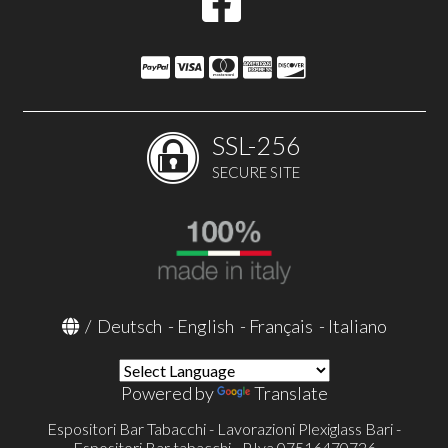
SSL-256
SECURE SITE
/
Deutsch
-
English
-
Français
-
Italiano
Powered by
Translate
Espositori Bar Tabacchi - Lavorazioni Plexiglass Bari -
Espositori Bar tabacchi - P.Iva 07516470726