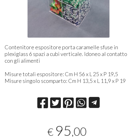
Contenitore espositore porta caramelle sfuse in
plexiglass 6 spazi a cubi verticale. Idoneo al contatto
con gli alimenti
Misure totali espositore: Cm H 56 x L 25 x P 19,5
Misure singolo scomparto: Cm ​
H 13,5 x L 11,9 x P 19
95
,00
€